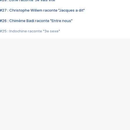
#27 : Christophe Willem raconte "Jacques a dit"
#26 : Chimène Badi raconte "Entre nous"
#25 : Indochine raconte "3e sexe"
#24 : Zaho raconte "C'est chelou"
#23 : Patrick Bruel raconte "Au café des délices"
#22 : Kyo raconte "Le chemin"
#21 : Nolwenn Leroy raconte "Cassé"
#20 : Patrick Hernandez raconte "Born to be alive"
#19 : Lorie raconte "Près de moi"
#18 : Michael Jones raconte "A nos actes manqués" (avec Jean-Jacque
#17 : Khaled raconte "Aïcha"
#16 : Corneille raconte "Parce qu'on vient de loin"