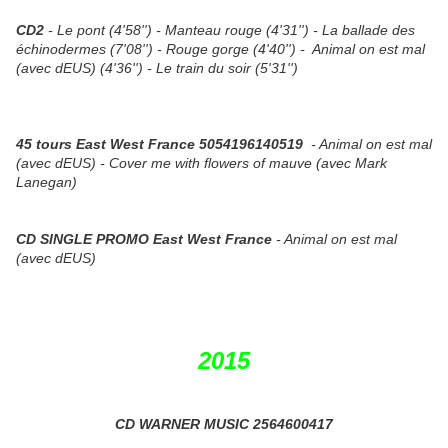
CD2
- Le pont (4'58'') - Manteau rouge (4'31'') - La ballade des
échinodermes (7'08'') - Rouge gorge (4'40'') - Animal on est mal
(avec dEUS) (4'36'') - Le train du soir (5'31'')
45 tours East West France
5054196140519
- Animal on est mal
(avec dEUS) -
Cover me with flowers of mauve
(avec Mark
Lanegan)
CD SINGLE PROMO East West France
- Animal on est mal
(avec dEUS)
2015
CD WARNER MUSIC 2564600417