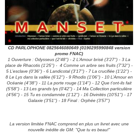
CD PARLOPHONE 0825646080649 (0190295990848 version
promo FNAC)
1 Ouverture : Odysseus (2'48'') - 2 L’Amour brisé (3'27'') - 3 La
place de Rhacotis (1'25'') - 4 Comme un arbre ses fruits (7'32'') -
5 L’esclave (0'36'') - 6 Landicotal (3'17'') - 7 La crucifiée (1'22'') -
8 Le Lys dans la vallée (6'12'') - 9 Rhodis (1'06'') - 10 L’Amour en
Océanie (4'38'') - 11 La porte rouge (1'14'') - 12 Que t’ont-ils fait
(5'58'') - 13 Les grands lys (0'42'') - 14 Ma Collection particulière
(4'56'') - 15 Tu es condamnée (1'12'') - 16 Divinités (10'51'') - 17
Galaxie (3'51'') - 18 Final : Orphée (3'57'')
La version limitée FNAC comprend en plus un livret avec une
nouvelle inédite de GM: "Que tu es beau!"