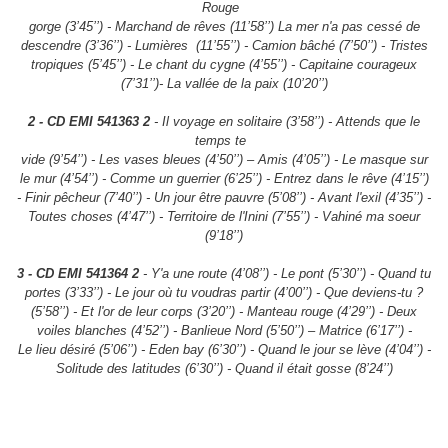
Rouge
gorge (3’45’’) - Marchand de rêves (11’58’’) La mer n'a pas cessé de
descendre (3’36’’) - Lumières
(11’55’’) - Camion bâché (7’50’’) - Tristes
tropiques (5’45’’) - Le chant du cygne (4’55’’) - Capitaine
courageux
(7’31’’)- La vallée de la paix (10’20’’)
2 - CD EMI 541363 2
- Il voyage en solitaire (3’58’’) - Attends que le
temps te
vide (9’54’’) - Les vases bleues (4’50’’) – Amis (4’05’’) - Le masque sur
le mur (4’54’’) - Comme un
guerrier (6’25’’) - Entrez dans le rêve (4’15’’)
- Finir pêcheur (7’40’’) - Un jour être pauvre (5’08’’) -
Avant l'exil (4’35’’) -
Toutes choses (4’47’’) - Territoire de l'Inini (7’55’’) - Vahiné ma soeur
(9’18’’)
3 - CD EMI 541364 2
- Y'a une route (4’08’’) - Le pont (5’30’’) - Quand tu
portes
(3’33’’) - Le jour où tu voudras partir (4’00’’) - Que deviens-tu ?
(5’58’’) - Et l'or de leur corps (3’20’’) -
Manteau rouge (4’29’’) - Deux
voiles blanches (4’52’’) - Banlieue Nord (5’50’’) – Matrice (6’17’’) -
Le
lieu désiré (5’06’’) - Eden bay (6’30’’) - Quand le jour se lève (4’04’’) -
Solitude des latitudes (6’30’’) -
Quand il était gosse (8’24’’)