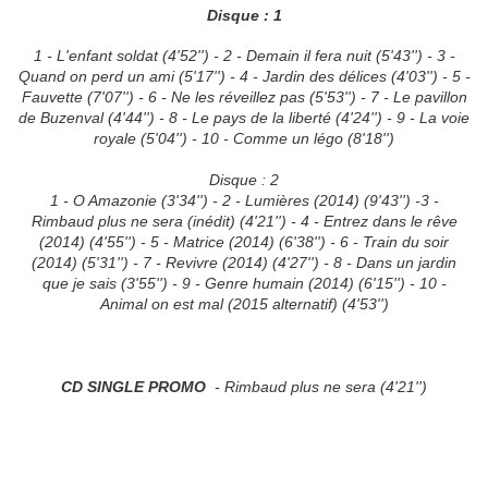
Disque : 1
1 - L'enfant soldat (4'52'') - 2 - Demain il fera nuit (5'43'') - 3 -
Quand on perd un ami (5'17'') - 4 - Jardin des délices (4'03'') - 5 -
Fauvette (7'07'') - 6 - Ne les réveillez pas (5'53'') - 7 - Le pavillon
de Buzenval (4'44'') - 8 - Le pays de la liberté (4'24'') - 9 - La voie
royale (5'04'') - 10 - Comme un légo (8'18'')
Disque : 2
1 - O Amazonie (3'34'') - 2 - Lumières (2014) (9'43'') -3 -
Rimbaud plus ne sera (inédit) (4'21'') - 4 - Entrez dans le rêve
(2014) (4'55'') - 5 - Matrice (2014) (6'38'') - 6 - Train du soir
(2014) (5'31'') - 7 - Revivre (2014) (4'27'') - 8 - Dans un jardin
que je sais (3'55'') - 9 - Genre humain (2014) (6'15'') - 10 -
Animal on est mal (2015 alternatif) (4'53'')
CD SINGLE PROMO
-
Rimbaud plus ne sera (4'21'')