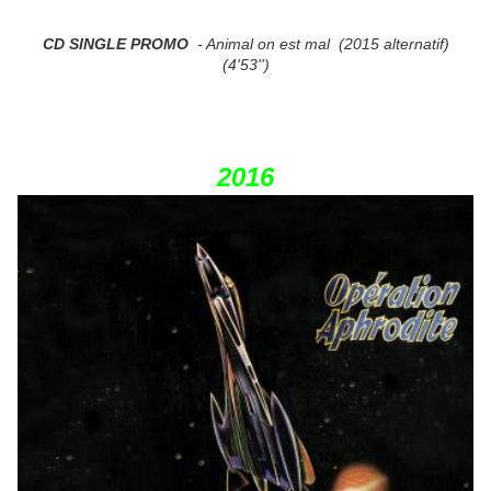
CD SINGLE PROMO
- Animal on est mal (2015 alternatif
)
(4'53'')
2016