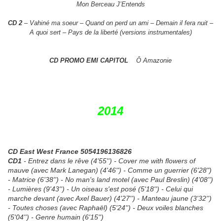
Mon Be
rceau J’Entends
CD 2
– Vahiné ma soeur – Quand on perd un ami – Demain il fera nuit –
A
quoi sert – Pays de la liberté (versions instrumentales)
CD PROMO EMI CAPITOL
Ô Amazonie
2014
CD East West France 5054196136826
CD1
- Entrez dans le rêve (4'55'') -
Cover me with flowers of
mauve
(avec Mark Lanegan) (4'46'') - Comme un guerrier (6'28")
- Matrice (6'38'') - No man's land motel
(avec Paul Breslin)
(4'08'')
- Lumières (9'43'') - Un oiseau s'est posé (5'18'') - Celui qui
marche devant (avec Axel Bauer) (4'27'') - Manteau jaune (3'32'')
- Toutes choses (avec Raphaël) (5'24'') - Deux voiles blanches
(5'04'') - Genre humain (6'15'')