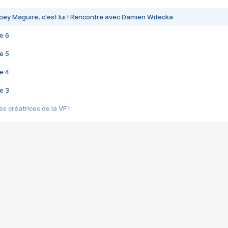
bey Maguire, c'est lui ! Rencontre avec Damien Witecka
e 6
e 5
e 4
e 3
s créatrices de la VF !
e 2
e 1
e Mektoub My Love arrive enfin ! Rencontre avec Shaïn Boumedine et Sal
i : après Toni en famille
elle réalise le bouleversant Dites lui que je l'aime
ais ! Rencontre autour de Vie privée de Rebecca Zlotowski