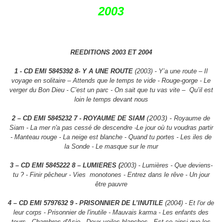
2003
REEDITIONS 2003 ET 2004
1 - CD EMI 5845392 8- Y A UNE ROUTE
(2003) - Y’a une route – Il
voyage en solitaire – Attends que le
temps te vide - Rouge-gorge - Le
verger du Bon Dieu - C’est un parc - On sait que tu vas vite –
Qu’il est
loin le temps devant nous
(2003) -
2 – CD EMI 5845232 7 - ROYAUME DE SIAM
Royaume de
Siam - La mer n'a pas cessé de descendre -Le jour où tu voudras partir
- Manteau rouge - La neige est blanche - Quand tu portes - Les iles de
la Sonde - Le masque sur le mur
3 – CD EMI 5845222 8 – LUMIERES (
2003) - Lumières - Que deviens-
tu ? - Finir pêcheur - Vies
monotones - Entrez dans le rêve - Un jour
être pauvre
4 – CD EMI 5797632 9 - PRISONNIER DE L’INUTILE
(2004) - Et l'or de
leur corps - Prisonnier de
l'inutile - Mauvais karma - Les enfants des
tours - Chambres d'Asie - Deux voiles blanches - Est-ce
ainsi que les