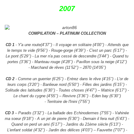
2007
COMPILATION – PLATINUM COLLECTION
CD 1
- Y'a une route(4’37’’) - Il voyage en solitaire (4’00’’) - Attends que
le temps te vide (9’56’’) -
Rouge-gorge (4’39’’) - C'est un parc (5’17’’) -
Le pont (5’29’’) - La mer n'a pas cessé de descendre
(3’44’’) - Quand tu
portes (3’36’’) - Manteau rouge (4’28’’) - Pavillon sous la neige (4’12’’)
-
Marchand de rêves (11’52’’) – 2870 (14’05’’)
CD 2
- Comme un guerrier (6’25’’) - Entrez dans le rêve (4’15’’) - L'or de
leurs corps (3’20’’) -
Banlieue nord (5’50’’) - Filles des jardins (5’15’’) -
Solitude des latitudes (6’30’’) - Toutes choses
(4’47’’) – Matrice (6’17’’) -
Le chant du cygne (4’55’’) – Revivre (3’36’’) - Eden bay (6’30’’)
-
Territoire de l'Inini (7’55’’)
CD 3
– Paradis (3’32’’) - La ballade des Echinodermes (7’55’’) - Vahinée
ma soeur (9’18’’) - A un jet
de pierre (5’30’’) - Demain il fera nuit (5’43’’) -
Quand on perd un ami (5’17’’) - Jardins du 21ème
siècle (5’13’’) -
L'enfant soldat (4’32’’) - Jardin des délices (4’03’’) – Fauvette (7’07’’) -