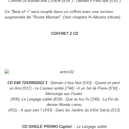
Comme
Le Buvard Boit L'Encre (4’05’’) - Demain Il Fera Nuit (5’43’’)
Ce "Best of +" sera couplé dans un coffret avec une version
augmentée de "Route Manset". (Voir chapitre H-Albums tribute)
COFFRET 2 CD
CD EMI 72435952022 3
- Demain il fera Nuit (5'43) - Quand on perd
un Ami (5'17) - Le Coureur arrêté (7'44) - A un Jet de Pierre (5'30) -
Mensonge aux Foules
(4'05) -Le Langage oublié (8'29) - Que ne fus-Tu (3'49) - La Fin du
dernier Monde connu
(4'51) - A quoi sert ? (3'43) - Dans les Jardins du XXIè Siècle (5'13)
-
CD SINGLE PROMO Capitol
Le Langage oublié