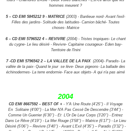
hommes meurent ?
5 – CD EMI 5845212 9 - MATRICE
(2003) - Banlieue nord- Avant l'exil-
Filles des jardins- Solitude des
latitudes- Camion bâché- Toutes
choses- Matrice
6 – CD EMI 5796522 4 – REVIVRE
(2004) - Tristes tropiques- Le chant
du cygne- Le lieu désiré -
Revivre- Capitaine courageux- Eden bay-
Territoire de l'Inini
7 -CD EMI 5796542 2 – LA VALLEE DE LA PAIX
(2004)- Paradis- La
vallée de la paix- Quand le jour
se lève- Deux pigeons- La ballade des
échinodermes- La terre endormie- Face aux objets- A qui
n'a pas aimé
2004
CD EMI 8667592 – BEST OF +
- Y'A Une Route (4’25’’) - Il Voyage
En
Solitaire (4’00’’) - La Mer N'A Pas Cessé De Descendre (3’44’’) -
Comme Un Guerrier (6’30’’) - Et
L'Or De Leur Corps (3’20’’) - Entrez
Dans Le Rêve (4’19’’) - La Mer Rouge (3’58’’) – Matrice
(6’17’’) - Le Lieu
Désiré (5’06’’) – Revivre (3’40’’) - Avant L'Exil (4’35’’) – Paradis (3’32’’) -